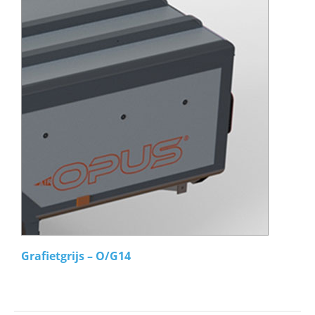
Grafietgrijs – O/G14