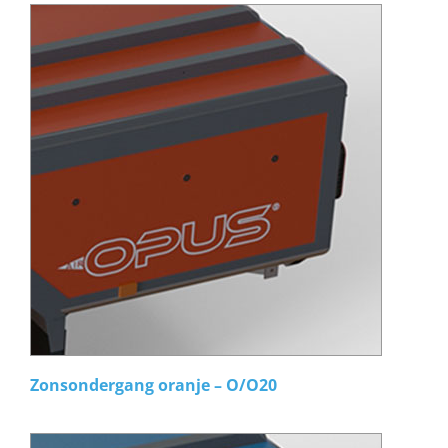
Zonsondergang oranje – O/O20