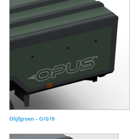
Olijfgroen – O/G19