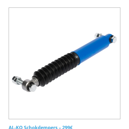
AL-KO Schokdempers – 299€