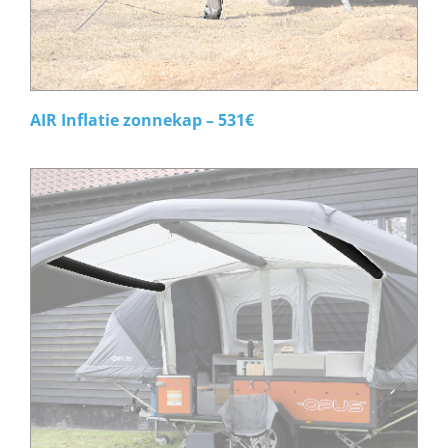
AIR Inflatie zonnekap – 531€