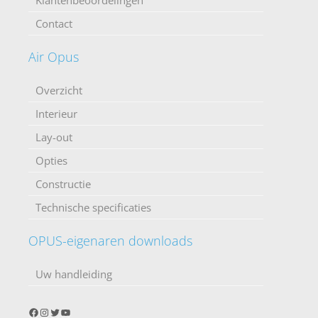
Klantenbeoordelingen
Contact
Air Opus
Overzicht
Interieur
Lay-out
Opties
Constructie
Technische specificaties
OPUS-eigenaren downloads
Uw handleiding
Facebook
Instagram
Twitter
YouTube