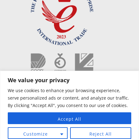
We value your privacy
We use cookies to enhance your browsing experience,
serve personalized ads or content, and analyze our traffic.
By clicking "Accept All", you consent to our use of cookies.
Accept All
Copyright © 2021 OPUS Camper NL |
Voorwaarden
|
Privacybeleid
|
Website designed by Silver Monkey
| AIR OPUS – PCT Patent Pending
Customize
Reject All
GB/2017/050391. OPUS – Granted GB Patent 2500946.