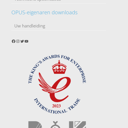
OPUS-eigenaren downloads
Uw handleiding
Facebook
Instagram
Twitter
YouTube