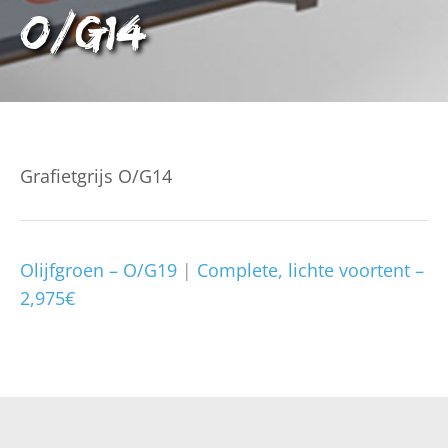
O/G14
Grafietgrijs O/G14
Olijfgroen – O/G19
|
Complete, lichte voortent –
2,975€