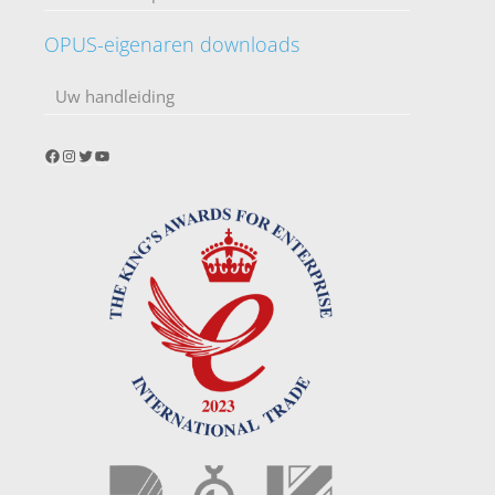
OPUS-eigenaren downloads
Uw handleiding
Facebook
Instagram
Twitter
YouTube