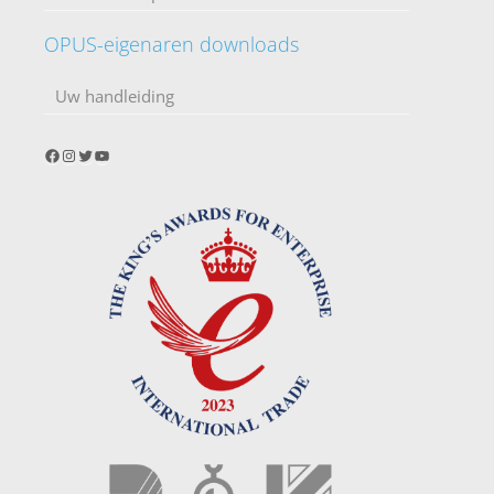
OPUS-eigenaren downloads
Uw handleiding
Facebook
Instagram
Twitter
YouTube