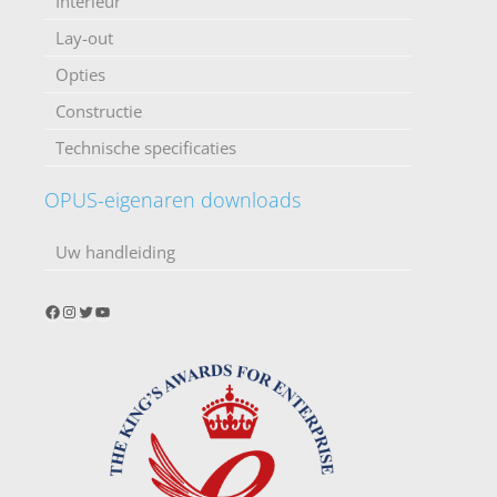
Interieur
Lay-out
Opties
Constructie
Technische specificaties
OPUS-eigenaren downloads
Uw handleiding
Facebook
Instagram
Twitter
YouTube