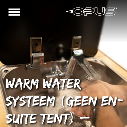
Warm Water
Systeem (geen En-
Suite tent) –