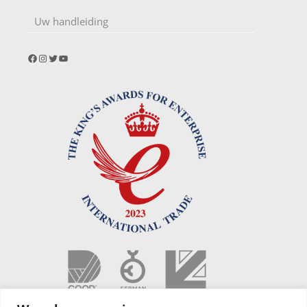
Uw handleiding
Facebook
Instagram
Twitter
YouTube